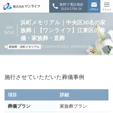
無料で電話相談
0120-2754-24
お問合せ
メニュー
浜町メモリアル｜中央区30名の家
2025
族葬｜【ワンライフ】江東区の葬
5/14
儀・家族葬・直葬
2024年4月25日
2025年5月14日
家族葬
浜町メモリアル
施行させていただいた葬儀事例
項目
詳細
葬儀プラン
家族葬プラン