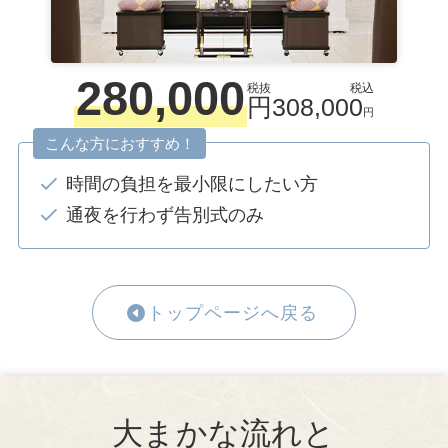
280,000
税抜
税込
円
308,000
円
こんな方におすすめ！
時間の負担を最小限にしたい方
通夜を行わず告別式のみ
トップページへ戻る
大まかな流れと