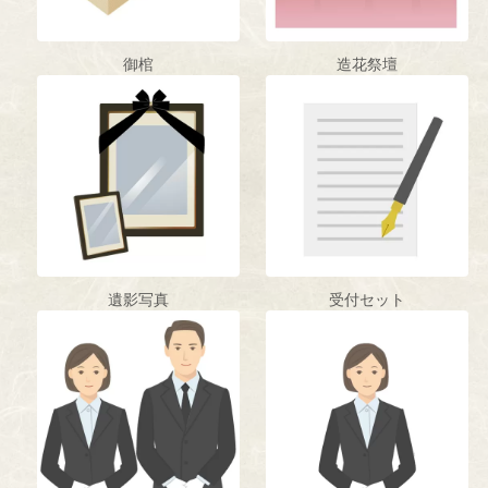
御棺
造花祭壇
遺影写真
受付セット