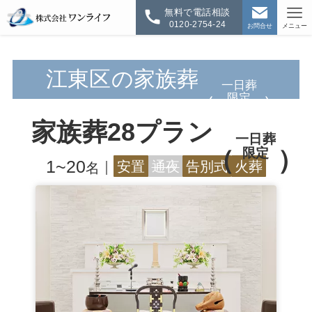
無料で電話相談
0120-2754-24
お問合せ
メニュー
江東区の家族葬
一日葬
限定
家族葬28プラン
一日葬
限定
1~20
｜
安置
通夜
告別式
火葬
名