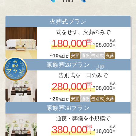
火葬式プラン
式をせず、火葬のみで
180,000
税抜
税込
円
198,000
円
10
安置
通夜
告別式
火葬
~
名ほど
家族葬28プラン
一日葬
限定
告別式を一日のみで
280,000
税抜
税込
円
308,000
円
20
安置
通夜
告別式
火葬
~
名ほど
家族葬38プラン
通夜・葬儀を小規模で
380,000
税抜
税込
円
418,000
円