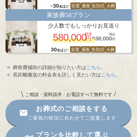
30
安置
通夜
告別式
火葬
~
名ほど
家族葬58プラン
少人数でもしっかりお見送り
税抜
580,000
税込
円
638,000
円
30
安置
通夜
告別式
火葬
名ほど~
葬祭費補助の詳細が知りたい方は
こちら
。
長距離搬送の料金表を詳しく見たい方は
こちら
。
ご相談・資料請求・お電話すべて無料です
お葬式のご相談をする
ご家族の状況に合わせてご提案します
プランを比較して選ぶ