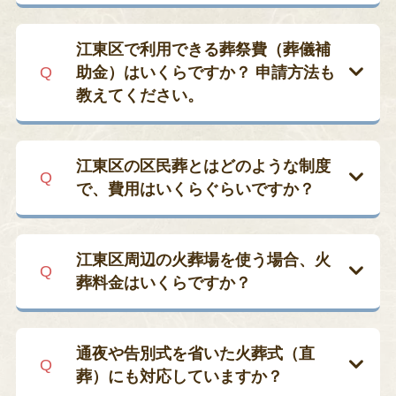
江東区で家族葬をご希望の方には、ワン
ライフが運営する自社ホール「フェアウ
江東区で利用できる葬祭費（葬儀補
ェルプレイス ディア」をおすすめしてい
助金）はいくらですか？ 申請方法も
ます。亀戸にある貸切型式場で、20名程
教えてください。
度の小規模なご葬儀に最適です。安置室
や控室、バリアフリー対応の設備が整っ
国民健康保険か後期高齢者医療制度に加
ており、1日1組限定でゆっくりとお見送
入していた方が亡くなられた場合、江東
江東区の区民葬とはどのような制度
りの時間を過ごせます。
区から５万円（後期高齢者の場合は上限
で、費用はいくらぐらいですか？
７万円）が支給されます。葬儀翌日から
また、公営斎場をご希望の場合は、臨海
２年以内に区役所へ申請し、死亡診断書
区民葬（区民葬儀券）は、東京都および
斎場・四ツ木斎場・町屋斎場などの火葬
の写しや領収書、口座情報などを提出し
各区と提携する葬儀社が提供する、
祭
江東区周辺の火葬場を使う場合、火
場併設型施設もご利用可能です。アクセ
ます。申請書の書き方や必要書類はワン
壇・霊柩車・遺影写真などがセットにな
葬料金はいくらですか？
スもよく、設備も整っているため、多く
ライフが無料でサポートいたしますの
った定額パッケージ
です。たとえば四ツ
の方に選ばれています。
で、ご安心ください。
木斎場では、大人59,600円、小人34,500
江東区でのご葬儀では、臨海斎場・四ツ
円といった料金設定が公表されています
木斎場・町屋斎場といった火葬場がよく
ワンライフでは、ご家族の人数やご希望
通夜や告別式を省いた火葬式（直
。
利用されます。斎場ごとに火葬料金が異
の形式・ご予算に応じて、最適な式場や
葬）にも対応していますか？
なり、以下が一般的な目安です。
プランをご提案いたします。まずはご相