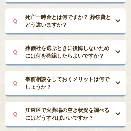
ただし、式場使用料や火葬料、人件費な
はい、対応しています。ワンライフの直
談ください。
どは別途必要となります。そのため、区
臨海斎場
：火葬料金は12歳以上で
葬プランは搬送・48 時間のご安置・火葬
死亡一時金とは何ですか？ 葬祭費と
民葬＋公営斎場利用で家族葬を行う場
16,000円、12歳未満で12,000円で
手続き・骨壺までを含み、総額 14～25
どう違いますか？
合、総額で約40〜60万円程度になるケー
す。江東区民であっても、特別な減
万円前後でご案内しています。ご希望に
スが一般的です。
額制度などは設けられていません。
応じて読経やご自宅安置を追加すること
死亡一時金は、故人が国民年金に36か月
四ツ木斎場
：最も利用される「最上
もできますので、まずはお気軽にご相談
以上加入し、かつ遺族基礎年金の受給対
ワンライフは
区民葬の「指定取扱業者」
葬儀社を選ぶときに後悔しないため
等」プランでは、大人が59,000円、
ください。
象とならない場合に支給される給付金で
ではありません
が、
区民葬儀券で利用で
には何を確認したらよいですか？
小人が32,300円となります。
す。支給額は保険料の納付期間に応じて
きる料金や斎場の案内、必要な申請手続
町屋斎場
：普通炉で大人は90,000
12万円から32万円
まで変動し、申請期限
見積書の明細がわかりやすいか、無料で
きについても詳しくご説明しておりま
円、小人は51,000円、特別室などは
は
死亡日の翌日から2年以内
です。
事前相談ができるか、スタッフの説明が
す
。区民葬にするか通夜・家族葬にする
事前相談をしておくメリットは何で
さらに高額になるケースがありま
丁寧かを必ずチェックしてください。ま
かでお迷いでしたら、比較見積りも可能
しょうか？
一方、
葬祭費（または葬祭補助金）は、
す。
た、江東区に拠点を置き地域事情に詳し
ですのでお気軽にご相談ください。
故人が国民健康保険または後期高齢者医
い葬儀社であれば、役所や火葬場との連
費用や葬儀の流れを事前に把握しておく
いずれの火葬場でも、火葬料とは別に式
療制度に加入していた場合
に、葬儀を行
携がスムーズでアフターサポートも受け
ことで、万一の際にも落ち着いて手配が
江東区で火葬場の空き状況を調べる
場使用料や控室料などが発生します。そ
った方（喪主など）に対して支給される
やすく安心です。ワンライフは江東区を
でき、精神的な負担を軽減できます。ま
にはどうすればいいですか？
のため、葬儀の総額を正確に把握するに
補助金です。一般的に
5万円程度
で、た
中心に活動し、事前相談から葬儀後の供
た、ご家族で希望を共有しておけば、
は、
火葬料を含めたトータル費用の確認
とえば江東区では
一律5万円
が支給され
養・仏壇・墓石のご案内まで一つの窓口
「思っていたより費用がかかった」「故