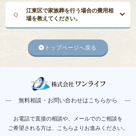
火葬場の空き枠は一般公開されておら
が大切
です。
ます。こちらも申請期限は死亡日翌日か
で対応しています。
人の希望と違った」というような後悔を
ず、葬儀社を通じて確認する仕組みで
江東区で家族葬を行う場合の費用相
ら2年以内です。
防ぐことにもつながります。
ワンライフでは、火葬料や施設使用料を
す。ご希望の日時がある場合は、できる
場を教えてください。
含めた「総額での見積り」を事前にご提
だけ早く葬儀社へ連絡し、火葬枠を押さ
これらの制度は
それぞれ別の制度のた
ワンライフでは
事前の見積り作成を無料
示し、追加費用が発生しないよう丁寧に
えたうえで通夜や告別式の日程を決める
江東区で公営斎場を利用した家族葬（20
め、両方受け取れる場合もあります
。た
で行っており、内容の比較や相談にも対
ご案内しています。火葬場の選定や費用
必要があります。ワンライフではお電話
名程度）の総費用は、おおむね
45万〜75
だし、故人の加入状況や遺族年金の受給
応しています。
24時間体制の相談窓口
も
トップページへ戻る
面で不安がある方も、お気軽にご相談く
一本で空き状況を確認し、最短で手配い
万円程度
が目安です。内訳は、
祭壇・ス
有無によっては、
いずれか一方のみ支給
あるため、急なご不安にも安心してご相
ださい。
たしますのでご安心ください。
タッフ・車両などの基本セットで25〜35
されるケース
もあります。
談いただけます。
万円
、
式場使用料が6〜12万円
、
返礼品
ワンライフでは、それぞれの給付内容や
や料理で10〜20万円
、
搬送やご安置費用
申請手続きについて、
一覧表などでわか
が4〜8万円
ほどです。
りやすくご案内
しています。必要に応じ
火葬料は斎場によって異なりますが、た
てご相談ください。
無料相談・お問い合わせはこちらから
とえば
臨海斎場を利用する場合は、火葬
料としておよそ4〜6万円程度が必要で
す
。
お電話で直接の相談や、メールでのご相談を
ご希望される方は、こちらよりお進みください。
ワンライフでは、ご希望やご予算に応じ