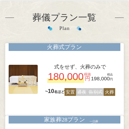
葬儀プラン一覧
Plan
火葬式プラン
式をせず、火葬のみで
180,000
税抜
税込
円
198,000
円
10
~
安置
通夜
告別式
火葬
名ほど
家族葬28プラン
一日葬
限定