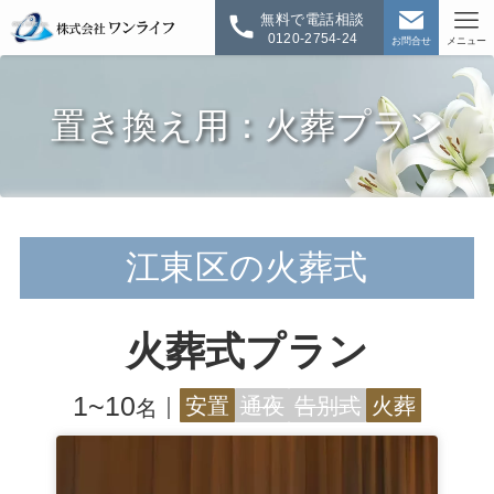
無料で電話相談
0120-2754-24
お問合せ
メニュー
置き換え用：火葬プラン
江東区の火葬式
火葬式プラン
1~10
｜
安置
通夜
告別式
火葬
名