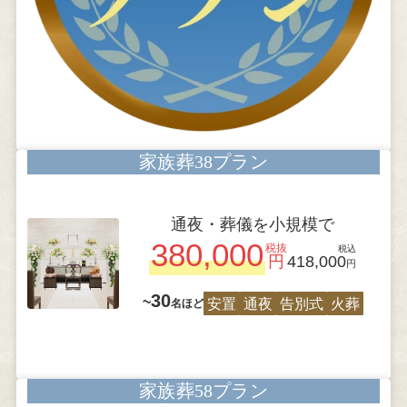
家族葬38プラン
通夜・葬儀を小規模で
380,000
税抜
税込
円
418,000
円
30
~
安置
通夜
告別式
火葬
名ほど
家族葬58プラン