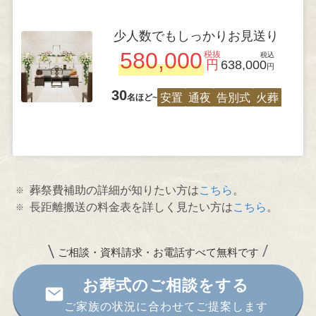
少人数でもしっかりお見送り
580,000
税抜
税込
円
638,000
円
30
安置
通夜
告別式
火葬
名ほど~
葬祭費補助の詳細が知りたい方は
こちら
。
長距離搬送の料金表を詳しく見たい方は
こちら
。
ご相談・資料請求・お電話すべて無料です
お葬式のご相談をする
ご家族の状況に合わせてご提案します