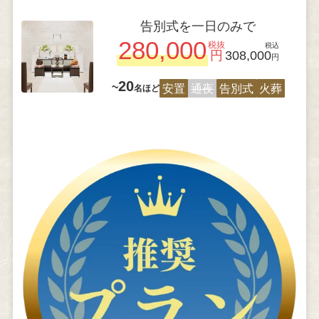
告別式を一日のみで
280,000
税抜
税込
円
308,000
円
20
~
安置
通夜
告別式
火葬
名ほど