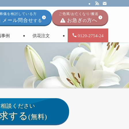
葬儀を検討している方
ご危篤/お亡くなり/搬送
メール問合せ
お急ぎ
方へ
する
の
儀事例
供花注文
0120-2754-24
ご相談ください
求する
(無料)